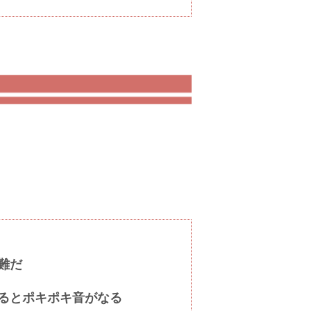
難だ
ると
ポキポキ音がなる